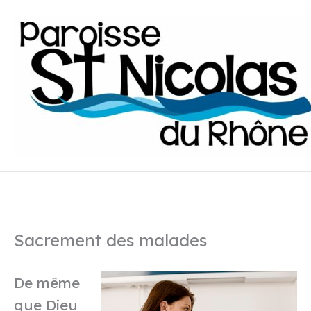
Aller
au
contenu
Sacrement des malades
De même
que Dieu