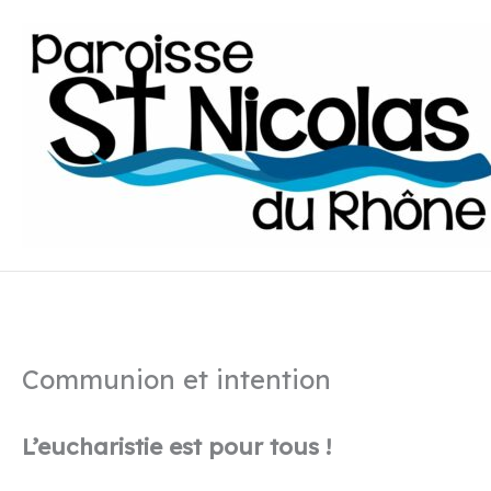
Aller
au
contenu
Communion et intention
L’eucharistie est pour tous !