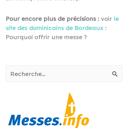
Pour encore plus de précisions :
voir
le
site des dominicains de Bordeaux
:
Pourquoi offrir une messe ?
R
e
c
h
e