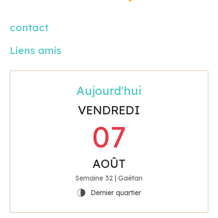
r
c
contact
h
Liens amis
e
r
Aujourd'hui
VENDREDI
:
07
AOÛT
Semaine 32 | Gaétan
Dernier quartier
U